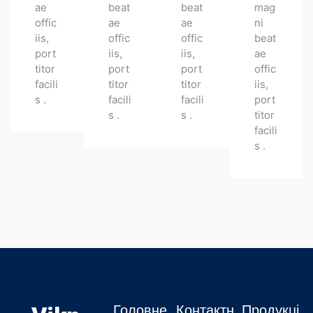
ae
beat
beat
mag
offic
ae
ae
ni
iis,
offic
offic
beat
port
iis,
iis,
ae
titor
port
port
offic
facili
titor
titor
iis,
s .
facili
facili
port
s .
s .
titor
facili
s .
Головне
Контактн
Продукці