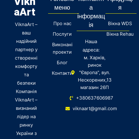
Vikn
меню
а
я
aArt
інформац
Про нас
Вікна WDS
ViknaArt –
ія
ваш
Послуги
Вікна Rehau
надійний
Наша
Виконані
партнер у
адреса:
проекти
м. Харків,
створенні
Блог
ринок
комфорту
"Європа", вул.
Контакти
та
Нескорених,13
безпеки
магазин 26П
Компанія
+380637606987
ViknaArt –
визнаний
viknaart@gmail.com
лідер на
ринку
України з