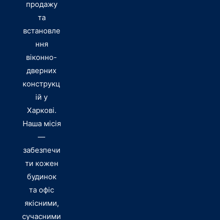
продажу
та
встановле
ння
віконно-
дверних
конструкц
ій у
Харкові.
Наша місія
—
забезпечи
ти кожен
будинок
та офіс
якісними,
сучасними