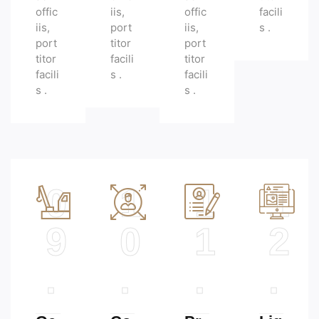
offic
iis,
offic
facili
iis,
port
iis,
s .
port
titor
port
titor
facili
titor
facili
s .
facili
s .
s .
0
1
1
1
9
0
1
2
.
.
.
.