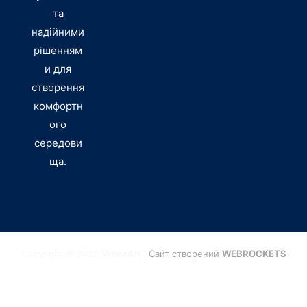
та
надійними
рішенням
и для
створення
комфортн
ого
середови
ща.
Copyright © 2025
ViknaArt
I
Сайт створений
WEBROCKETS