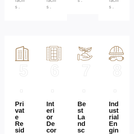
facili
facili
s .
facili
s .
s .
s .
0
0
0
0
5
6
7
8
.
.
.
.
Pri
Int
Be
Ind
vat
eri
st
ust
e
or
La
rial
Re
De
nd
En
sid
cor
sc
gin