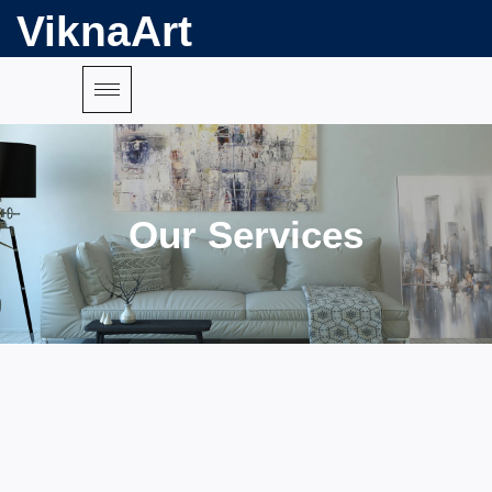
ViknaArt
Our Services