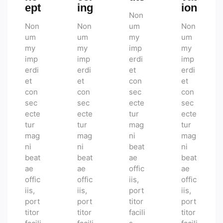
ept
ing
ion
Non
Non
Non
um
Non
um
um
my
um
my
my
imp
my
imp
imp
erdi
imp
erdi
erdi
et
erdi
et
et
con
et
con
con
sec
con
sec
sec
ecte
sec
ecte
ecte
tur
ecte
tur
tur
mag
tur
mag
mag
ni
mag
ni
ni
beat
ni
beat
beat
ae
beat
ae
ae
offic
ae
offic
offic
iis,
offic
iis,
iis,
port
iis,
port
port
titor
port
titor
titor
facili
titor