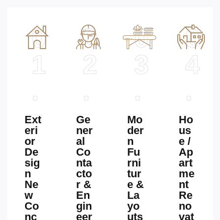
0
0
0
0
1
2
3
4
.
.
.
.
Ext
Ge
Mo
Ho
eri
ner
der
us
or
al
n
e /
De
Co
Fu
Ap
sig
nta
rni
art
n
cto
tur
me
Ne
r &
e &
nt
w
En
La
Re
Co
gin
yo
no
nc
eer
uts
vat