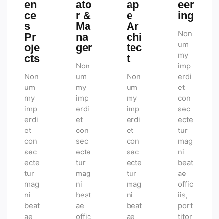
en
ato
ap
eer
ce
r &
e
ing
s
Ma
Ar
Non
Pr
na
chi
um
oje
ger
tec
my
cts
t
Non
imp
Non
um
Non
erdi
um
my
um
et
my
imp
my
con
imp
erdi
imp
sec
erdi
et
erdi
ecte
et
con
et
tur
con
sec
con
mag
sec
ecte
sec
ni
ecte
tur
ecte
beat
tur
mag
tur
ae
mag
ni
mag
offic
ni
beat
ni
iis,
beat
ae
beat
port
ae
offic
ae
titor