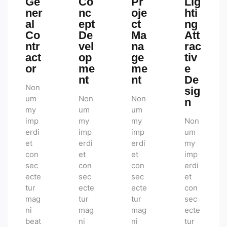
Ge
Co
Pr
Lig
ner
nc
oje
hti
al
ept
ct
ng
Co
De
Ma
Att
ntr
vel
na
rac
act
op
ge
tiv
or
me
me
e
nt
nt
De
Non
sig
um
Non
Non
n
my
um
um
imp
my
my
Non
erdi
imp
imp
um
et
erdi
erdi
my
con
et
et
imp
sec
con
con
erdi
ecte
sec
sec
et
tur
ecte
ecte
con
mag
tur
tur
sec
ni
mag
mag
ecte
beat
ni
ni
tur