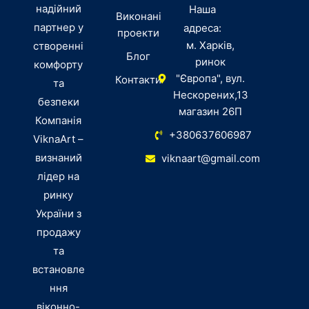
надійний
Наша
Виконані
партнер у
адреса:
проекти
м. Харків,
створенні
Блог
ринок
комфорту
"Європа", вул.
Контакти
та
Нескорених,13
безпеки
магазин 26П
Компанія
+380637606987
ViknaArt –
визнаний
viknaart@gmail.com
лідер на
ринку
України з
продажу
та
встановле
ння
віконно-