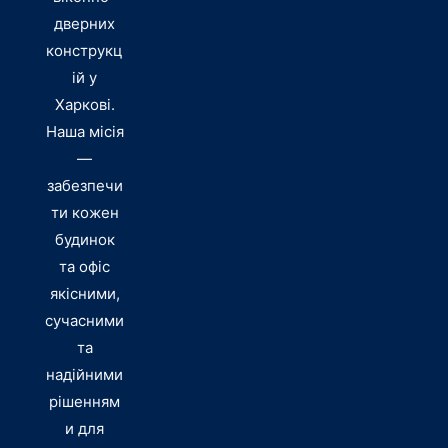
дверних
конструкц
ій у
Харкові.
Наша місія
—
забезпечи
ти кожен
будинок
та офіс
якісними,
сучасними
та
надійними
рішенням
и для