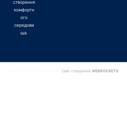
створення
комфортн
ого
середови
ща.
Copyright © 2025
ViknaArt
I
Сайт створений
WEBROCKETS