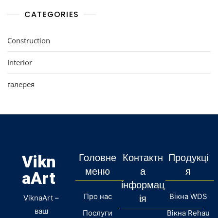
CATEGORIES
Construction
Interior
галерея
Vikn
Головне
Контактн
Продукці
меню
а
я
aArt
інформац
Про нас
Вікна WDS
ViknaArt –
ія
ваш
Послуги
Вікна Rehau